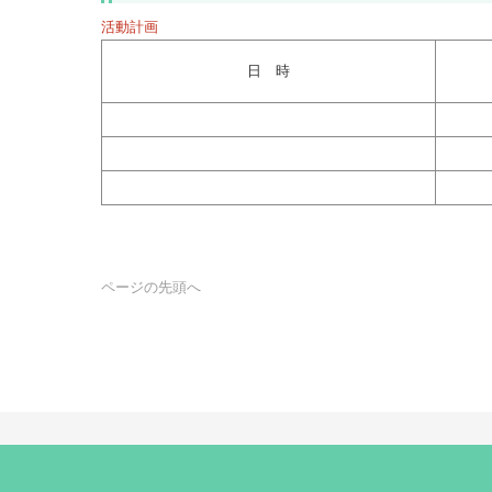
事業部の紹介
楽しい研修等を企画しておりますので、是非ご参加下さい。
活動報告・他
活動計画
日 時