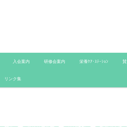
入会案内
研修会案内
栄養ｹｱ･ｽﾃｰｼｮﾝ
賛
リンク集