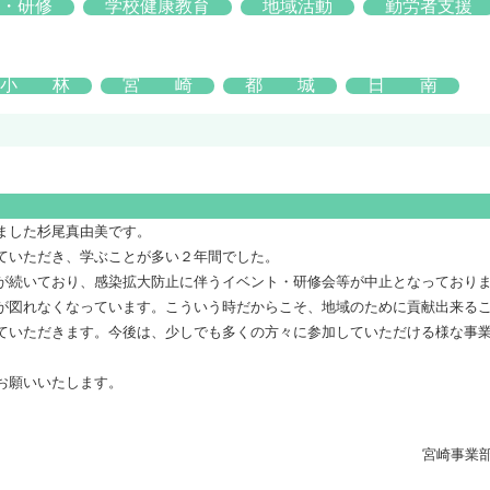
育・研修
学校健康教育
地域活動
勤労者支援
小 林
宮 崎
都 城
日 南
りました杉尾真由美です。
せていただき、学ぶことが多い２年間でした。
況が続いており、感染拡大防止に伴うイベント・研修会等が中止となってお
との連携が図れなくなっています。こういう時だからこそ、地域のために貢
てサポートさせていただきます。今後は、少しでも多くの方々に参加してい
くお願いいたします。