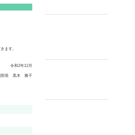
長 杉尾 真由美
ただきます。
令和2年12月
部長 黒木 雅子
ページの先頭へ