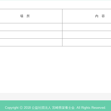
場 所
内 容