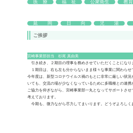
医 療
福 祉
公衆衛生
教
延 岡
日 向
児 湯
ご挨拶
宮崎事業部担当 杉尾 真由美
引き続き、２期目の理事を務めさせていただくことにな
１期目は、右も左も分からないまま様々な事業に関わら
今年度は、新型コロナウイルス禍のもとに非常に厳しい状
動においても、交流の場が少なくなっているために多職種
あれば皆様にご協力を仰ぎながら、宮崎事業部一丸となっ
業を展開出来たらと考えております。
今期も、微力ながら尽力してまいります。どうぞよろし