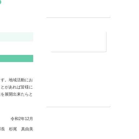
ります。地域活
献出来ることが
ただける様な事
令和2年12月