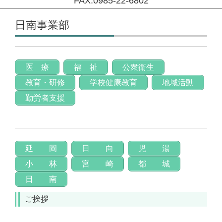
FAX:0985-22-6802
コンテンツに移動
日南事業部
医 療
福 祉
公衆衛生
教育・研修
学校健康教育
地域活動
勤労者支援
延 岡
日 向
児 湯
小 林
宮 崎
都 城
日 南
ご挨拶