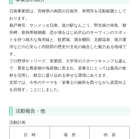
日南事業部は、宮崎県の南部の日南市、串間市を活動範囲として
おります。
鵜戸神宮、サンメッセ日南、道の駅なんごう、野生猿の幸島、都
井岬、亜熱帯植物園、恋が浦をはじめ沢山のサーフィンのスポッ
トを持つ雄大な海岸線と、飫肥城、酒谷棚田、北郷温泉、堀川運
河などの心安らぐ内陸部の歴史や文化の融合した魅力ある地域で
す。
プロ野球やＪリーグ、実業団、大学等のスポーツキャンプも盛ん
で、豊富な農産物や海産物に恵まれ、栄養士にとっては最高の食
材を活用し、献立に盛り込める幸せな環境にあります。
支部では、今年のテーマを「栄養士の融和を図りながら資質向上
を目指す」ことにしました。
活動報告・他
活動計画
日 時
場 所
内 容