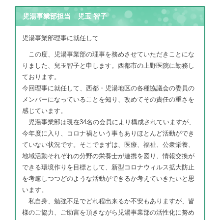
児湯事業部担当 児玉 智子
児湯事業部理事に就任して
この度、児湯事業部の理事を務めさせていただきことにな
りました、兒玉智子と申します。西都市の上野医院に勤務し
ております。
今回理事に就任して、西都・児湯地区の各種協議会の委員の
メンバーになっていることを知り、改めてその責任の重さを
感じています。
児湯事業部は現在34名の会員により構成されていますが、
今年度に入り、コロナ禍という事もありほとんど活動ができ
ていない状況です。そこでまずは、医療、福祉、公衆栄養、
地域活動それぞれの分野の栄養士が連携を図り、情報交換が
できる環境作りを目標として、新型コロナウィルス拡大防止
を考慮しつつどのような活動ができるか考えていきたいと思
います。
私自身、勉強不足でどれ程出来るか不安もありますが、皆
様のご協力、ご助言を頂きながら児湯事業部の活性化に努め