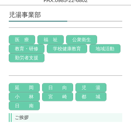
FAX:0985-22-6802
コンテンツに移動
児湯事業部
医 療
福 祉
公衆衛生
教育・研修
学校健康教育
地域活動
勤労者支援
延 岡
日 向
児 湯
小 林
宮 崎
都 城
日 南
ご挨拶