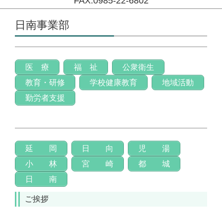
FAX:0985-22-6802
コンテンツに移動
日南事業部
医 療
福 祉
公衆衛生
教育・研修
学校健康教育
地域活動
勤労者支援
延 岡
日 向
児 湯
小 林
宮 崎
都 城
日 南
ご挨拶