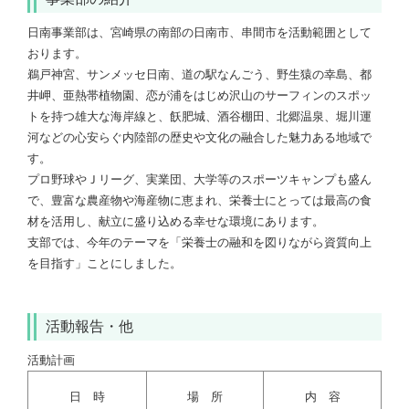
日南事業部は、宮崎県の南部の日南市、串間市を活動範囲として
おります。
鵜戸神宮、サンメッセ日南、道の駅なんごう、野生猿の幸島、都
井岬、亜熱帯植物園、恋が浦をはじめ沢山のサーフィンのスポッ
トを持つ雄大な海岸線と、飫肥城、酒谷棚田、北郷温泉、堀川運
河などの心安らぐ内陸部の歴史や文化の融合した魅力ある地域で
す。
プロ野球やＪリーグ、実業団、大学等のスポーツキャンプも盛ん
で、豊富な農産物や海産物に恵まれ、栄養士にとっては最高の食
材を活用し、献立に盛り込める幸せな環境にあります。
支部では、今年のテーマを「栄養士の融和を図りながら資質向上
を目指す」ことにしました。
活動報告・他
活動計画
日 時
場 所
内 容