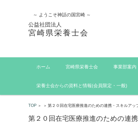
～ ようこそ神話の国宮崎 ～
公益社団法人
宮崎県栄養士会
コンテンツに移動
ホーム
宮崎県栄養士会
事業部案内
栄養士会からの資料と情報(会員限定・一般)
TOP
第２０回在宅医療推進のための連携・スキルアッ
>
>
第２０回在宅医療推進のための連