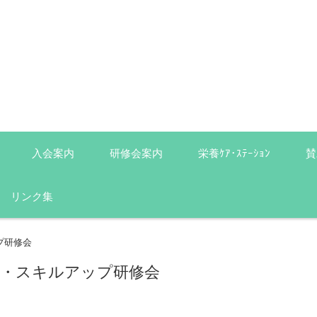
入会案内
研修会案内
栄養ｹｱ･ｽﾃｰｼｮﾝ
賛
リンク集
プ研修会
携・スキルアップ研修会