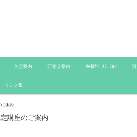
入会案内
研修会案内
栄養ｹｱ･ｽﾃｰｼｮﾝ
賛
リンク集
のご案内
認定講座のご案内