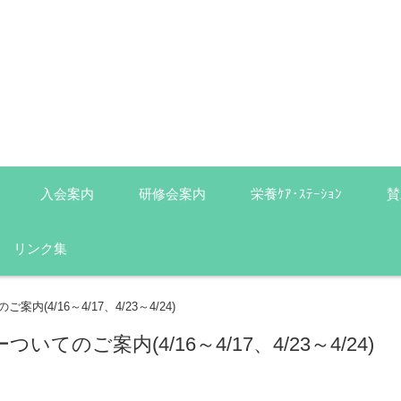
入会案内
研修会案内
栄養ｹｱ･ｽﾃｰｼｮﾝ
賛
リンク集
4/16～4/17、4/23～4/24)
のご案内(4/16～4/17、4/23～4/24)