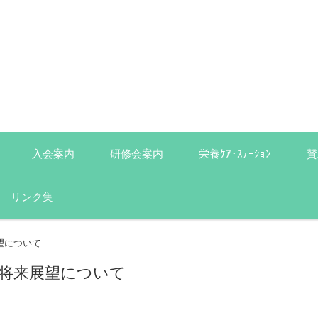
入会案内
研修会案内
栄養ｹｱ･ｽﾃｰｼｮﾝ
賛
リンク集
望について
将来展望について