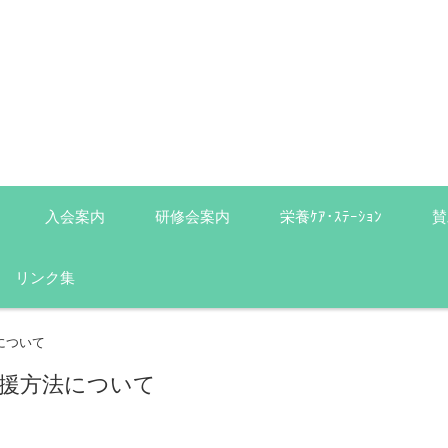
入会案内
研修会案内
栄養ｹｱ･ｽﾃｰｼｮﾝ
賛
リンク集
について
支援方法について