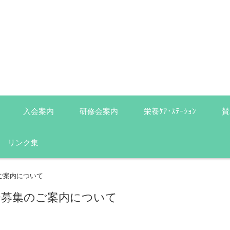
入会案内
研修会案内
栄養ｹｱ･ｽﾃｰｼｮﾝ
賛
リンク集
ご案内について
会募集のご案内について