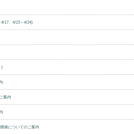
、4/23～4/24)
)
内
ご案内
内
の開催についてのご案内