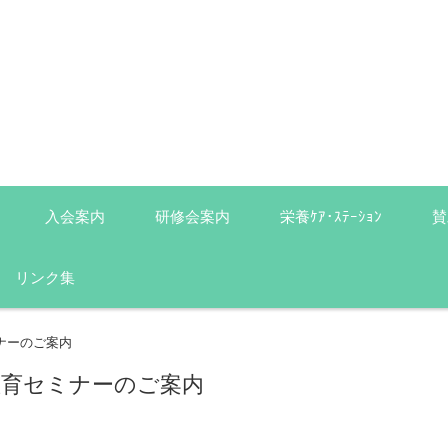
入会案内
研修会案内
栄養ｹｱ･ｽﾃｰｼｮﾝ
賛
リンク集
ナーのご案内
教育セミナーのご案内