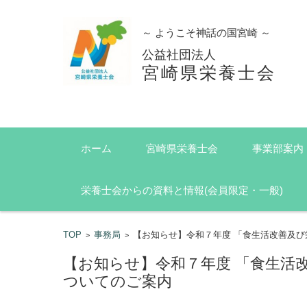
～ ようこそ神話の国宮崎 ～
公益社団法人
宮崎県栄養士会
コンテンツに移動
ホーム
宮崎県栄養士会
事業部案内
栄養士会からの資料と情報(会員限定・一般)
TOP
事務局
【お知らせ】令和７年度 「食生活改善及
>
>
【お知らせ】令和７年度 「食生活
ついてのご案内